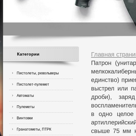
Главная страни
Категории
Патрон (унита
мелкокалиберны
Пистолеты, револьверы
единство) прие
Пистолет-пулемет
выстрел или па
Автоматы
дроби), заря
воспламенител
Пулеметы
в одно целое
Винтовки
артиллерийски
Гранатометы, ПТРК
свыше 75 мм н